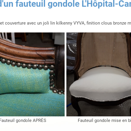
d'un fauteuil gondole L'Hôpital-Ca
et couverture avec un joli lin kilkenny VYVA, finition clous bronze
Fauteuil gondole APRÈS
Fauteuil gondole mise en b