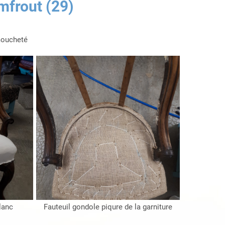
mfrout (29)
 moucheté
lanc
Fauteuil gondole piqure de la garniture